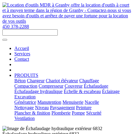
450 378-2288
Accueil
Services
Contact
PRODUITS
Béton
Chargeur
Chariot élévateur
Chauffage
Compaction
Compresseur
Couvreur
Échafaudage
Échafaudage hydraulique
Échelle & escabeau
Éclairage
Excavation
Génératrice
Manutention
Menuiserie
Nacelle
Nettoyage
Niveau
Paysagement
Peinture
Plancher & finition
Plomberie
Pompe
Sécurité
Ventilation
Échafaudage hydraulique extérieur 6832