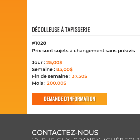
DÉCOLLEUSE À TAPISSERIE
#1028
Prix sont sujets à changement sans préavis
Jour :
25,00$
Semaine :
85,00$
Fin de semaine :
37.50$
Mois :
200,00$
DEMANDE D'INFORMATION
CONTACTEZ-NOUS
10, RUE GUY, GRANBY, (QUÉBEC) J