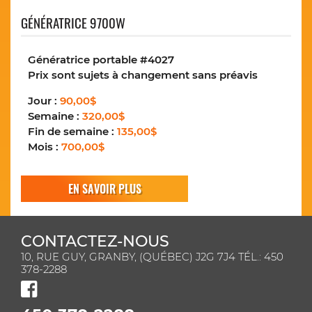
GÉNÉRATRICE 9700W
Génératrice portable #4027
Prix sont sujets à changement sans préavis
Jour :
90,00$
Semaine :
320,00$
Fin de semaine :
135,00$
Mois :
700,00$
EN SAVOIR PLUS
CONTACTEZ-NOUS
10, RUE GUY, GRANBY, (QUÉBEC) J2G 7J4 TÉL.: 450
378-2288