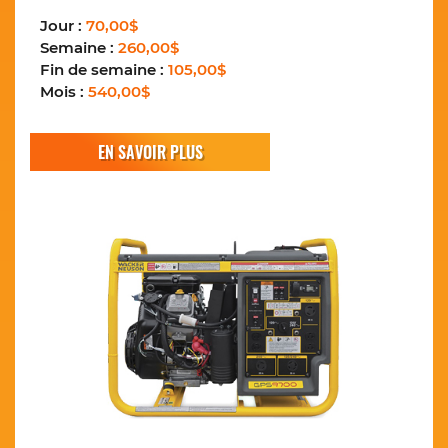
Jour :
70,00$
Semaine :
260,00$
Fin de semaine :
105,00$
Mois :
540,00$
EN SAVOIR PLUS