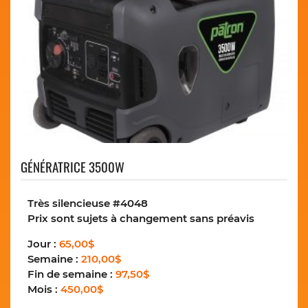
GÉNÉRATRICE 3500W
Très silencieuse #4048
Prix sont sujets à changement sans préavis
Jour :
65,00$
Semaine :
210,00$
Fin de semaine :
97,50$
Mois :
450,00$